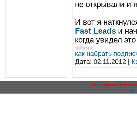
не открывали и н
И вот я наткнул
Fast Leads
и нач
когда увидел эт
как набрать подпис
Дата:
02.11.2012
|
К
при поддержке Форума п
Бесп