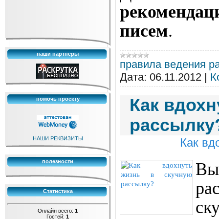
рекоменда
писем
.
наши партнеры
правила ведения р
Дата:
06.11.2012
|
К
Как вдохн
помочь проекту
рассылку
НАШИ РЕКВИЗИТЫ
Как вд
полезности
Вы
ра
Статистика
ск
Онлайн всего:
1
Гостей:
1