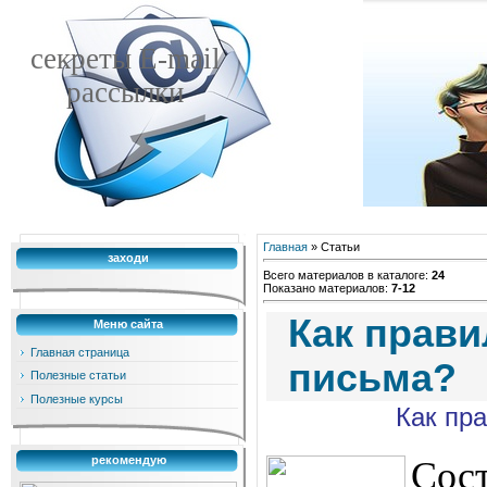
секреты E-mail
рассылки
Главная
»
Статьи
заходи
Всего материалов в каталоге
:
24
Показано материалов
:
7-12
Как прави
Меню сайта
Главная страница
письма?
Полезные статьи
Полезные курсы
Как пр
рекомендую
Сос