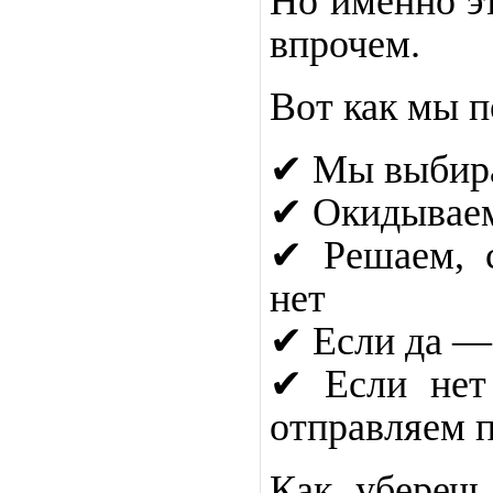
Но именно эт
впрочем.
Вот как мы п
✔ Мы выбир
✔ Окидываем
✔ Решаем, 
нет
✔ Если да —
✔ Если нет
отправляем п
Как убереч