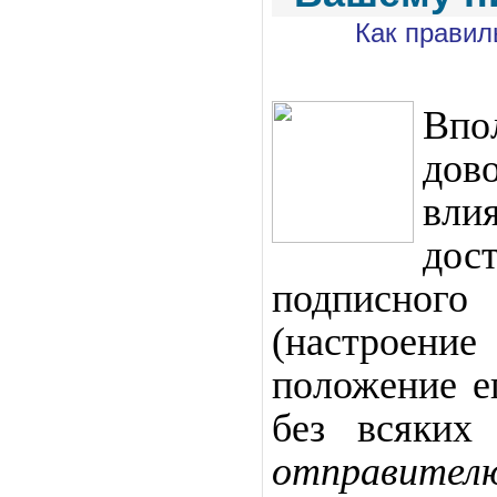
Как правил
Впо
дов
вл
до
подписного
(настроен
положение ег
без всяких
отправител