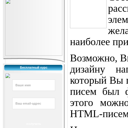
рас
элем
жела
наиболее при
Возможно, В
дизайну на
Бесплатный курс
который Вы 
писем был 
этого можн
HTML-писем